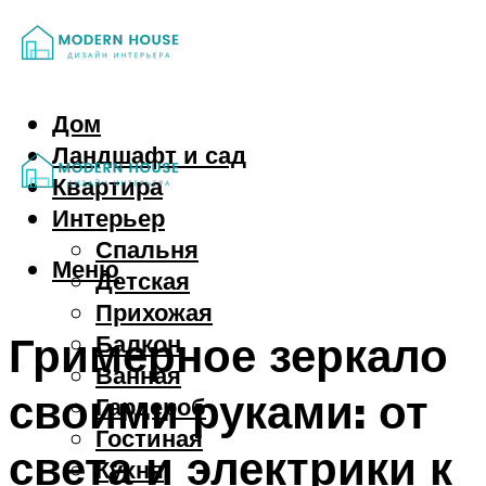
Дом
Ландшафт и сад
Квартира
Интерьер
Спальня
Меню
Детская
Прихожая
Гримерное зеркало
Балкон
Ванная
своими руками: от
Гардероб
Гостиная
света и электрики к
Кухня