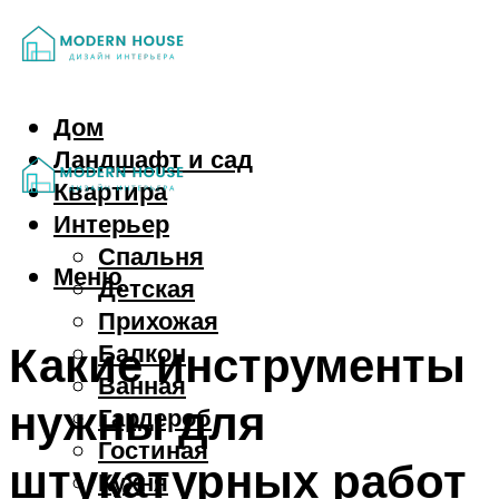
Дом
Ландшафт и сад
Квартира
Интерьер
Спальня
Меню
Детская
Прихожая
Какие инструменты
Балкон
Ванная
нужны для
Гардероб
Гостиная
штукатурных работ
Кухня