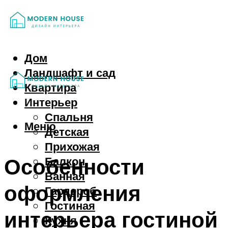
Дом
Ландшафт и сад
Квартира
Интерьер
Спальня
Меню
Детская
Прихожая
Особенности
Балкон
Ванная
оформления
Гардероб
Гостиная
интерьера гостиной
Кухня