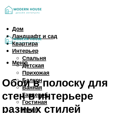
Дом
Ландшафт и сад
Квартира
Интерьер
Спальня
Меню
Детская
Прихожая
Обои в полоску для
Балкон
Ванная
стен в интерьере
Гардероб
Гостиная
разных стилей
Кухня