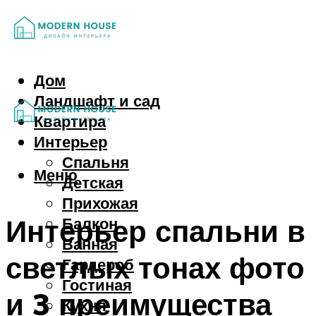
Дом
Ландшафт и сад
Квартира
Интерьер
Спальня
Меню
Детская
Прихожая
Интерьер спальни в
Балкон
Ванная
светлых тонах фото
Гардероб
Гостиная
и 3 преимущества
Кухня