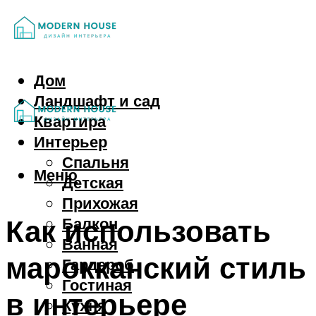
Дом
Ландшафт и сад
Квартира
Интерьер
Спальня
Меню
Детская
Прихожая
Как использовать
Балкон
Ванная
марокканский стиль
Гардероб
Гостиная
в интерьере
Кухня