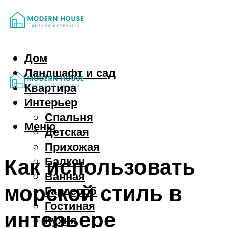
Дом
Ландшафт и сад
Квартира
Интерьер
Спальня
Меню
Детская
Прихожая
Как использовать
Балкон
Ванная
морской стиль в
Гардероб
Гостиная
интерьере
Кухня