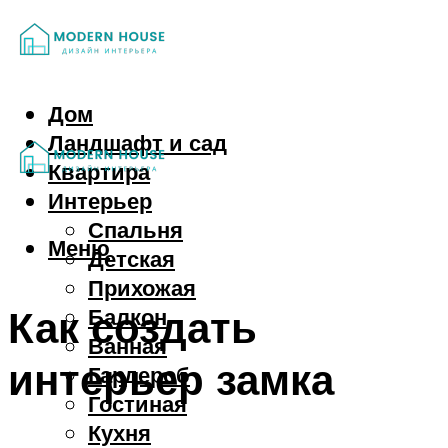
Дом
Ландшафт и сад
Квартира
Интерьер
Спальня
Меню
Детская
Прихожая
Как создать
Балкон
Ванная
интерьер замка
Гардероб
Гостиная
Кухня