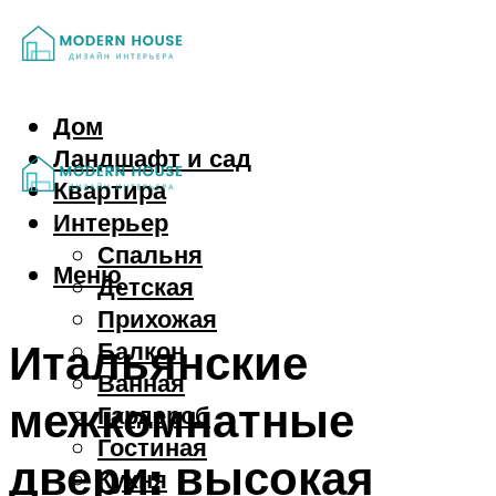
Дом
Ландшафт и сад
Квартира
Интерьер
Спальня
Меню
Детская
Прихожая
Итальянские
Балкон
Ванная
межкомнатные
Гардероб
Гостиная
двери: высокая
Кухня