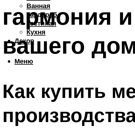
Ванная
гармония и
Гардероб
Гостиная
Кухня
вашего до
Декор
Меню
Как купить м
производства