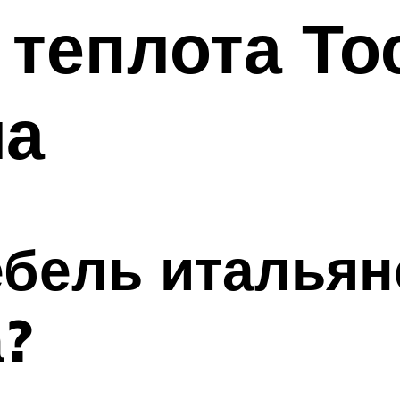
 теплота Т
ма
ебель итальян
?