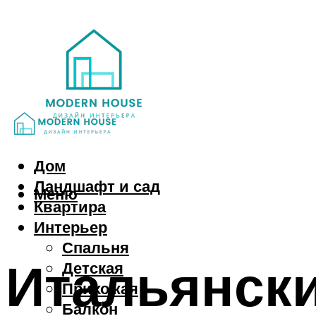
Дом
Ландшафт и сад
Меню
Квартира
Интерьер
Спальня
Итальянски
Детская
Прихожая
Балкон