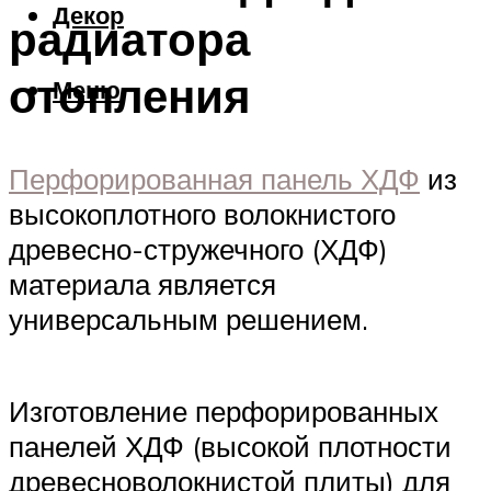
Декор
радиатора
отопления
Меню
Перфорированная панель ХДФ
из
высокоплотного волокнистого
древесно-стружечного (ХДФ)
материала является
универсальным решением.
Изготовление перфорированных
панелей ХДФ (высокой плотности
древесноволокнистой плиты) для