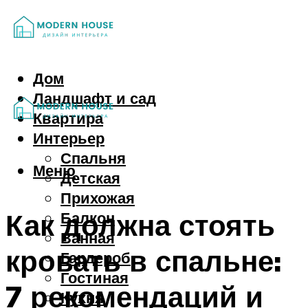
Дом
Ландшафт и сад
Квартира
Интерьер
Спальня
Меню
Детская
Прихожая
Как должна стоять
Балкон
Ванная
кровать в спальне:
Гардероб
Гостиная
7 рекомендаций и
Кухня