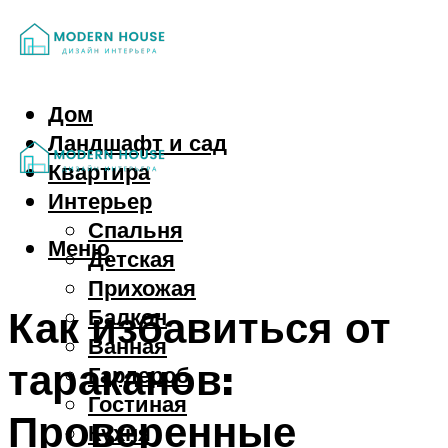
Дом
Ландшафт и сад
Квартира
Интерьер
Спальня
Меню
Детская
Прихожая
Как избавиться от
Балкон
Ванная
тараканов:
Гардероб
Гостиная
Проверенные
Кухня