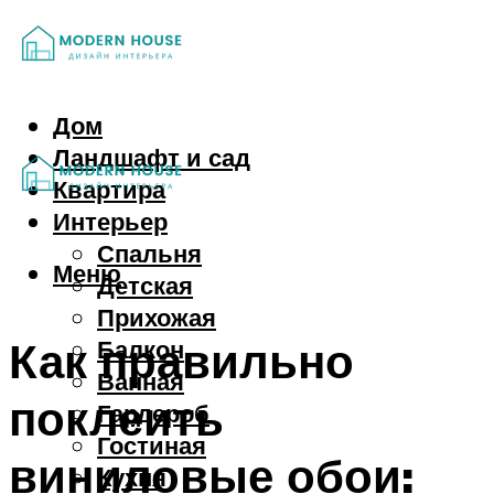
Дом
Ландшафт и сад
Квартира
Интерьер
Спальня
Меню
Детская
Прихожая
Как правильно
Балкон
Ванная
поклеить
Гардероб
Гостиная
виниловые обои:
Кухня