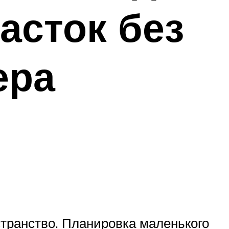
асток без
ера
странство. Планировка маленького