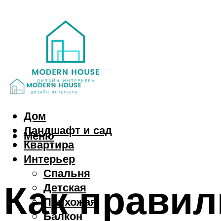
Дом
Ландшафт и сад
Меню
Квартира
Интерьер
Спальня
Как правил
Детская
Прихожая
Балкон