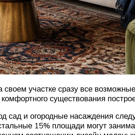
а своем участке сразу все возможны
 комфортного существования построе
од сад и огородные насаждения след
Остальные 15% площади могут занима
 данном соотношении дизайн маленько