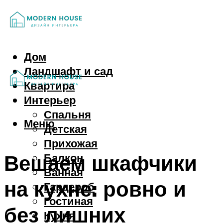
Дом
Ландшафт и сад
Квартира
Интерьер
Спальня
Меню
Детская
Прихожая
Вешаем шкафчики
Балкон
Ванная
на кухне: ровно и
Гардероб
Гостиная
без лишних
Кухня