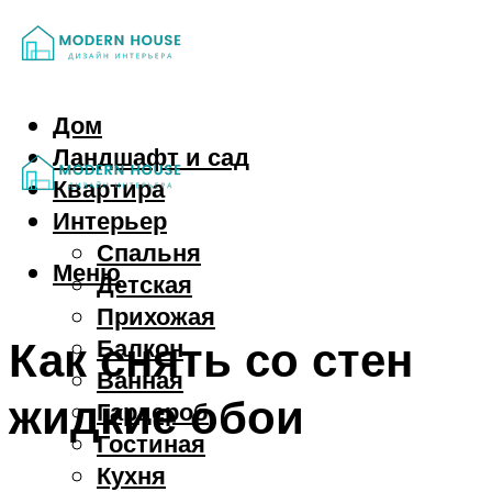
Дом
Ландшафт и сад
Квартира
Интерьер
Спальня
Меню
Детская
Прихожая
Как снять со стен
Балкон
Ванная
жидкие обои
Гардероб
Гостиная
Кухня