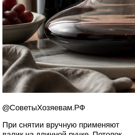
@СоветыХозяевам.РФ
При снятии вручную применяют
валик на длинной ручке. Потолок