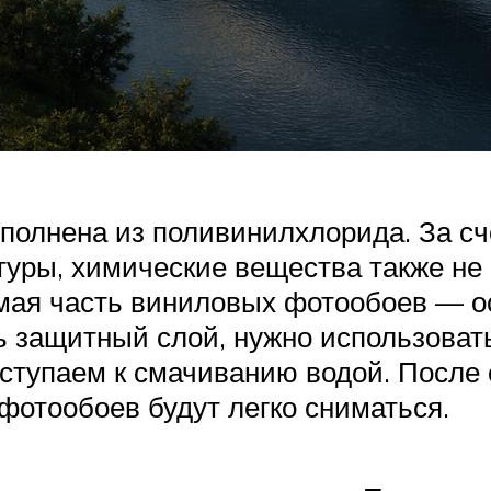
олнена из поливинилхлорида. За сч
уры, химические вещества также не 
имая часть виниловых фотообоев — о
ь защитный слой, нужно использоват
ступаем к смачиванию водой. После
фотообоев будут легко сниматься.