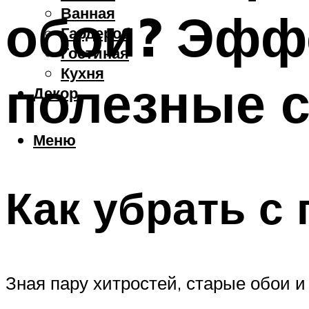
Ванная
обои? Эфф
Гардероб
Гостиная
Кухня
полезные 
Декор
Меню
Как убрать с
Зная пару хитростей, старые обои и