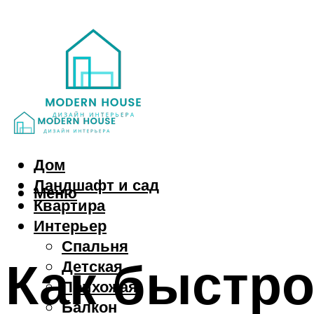
Дом
Ландшафт и сад
Меню
Квартира
Интерьер
Спальня
Как быстро
Детская
Прихожая
Балкон