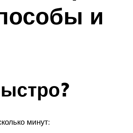
пособы и
быстро?
сколько минут: