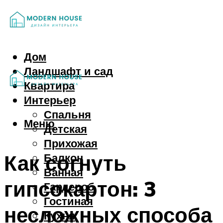
Дом
Ландшафт и сад
Квартира
Интерьер
Спальня
Меню
Детская
Прихожая
Как согнуть
Балкон
Ванная
гипсокартон: 3
Гардероб
Гостиная
несложных способа
Кухня