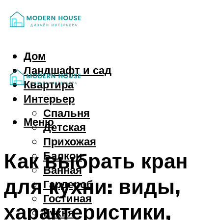
Дом
Ландшафт и сад
Квартира
Интерьер
Спальня
Меню
Детская
Прихожая
Как выбрать кран
Балкон
Ванная
для кухни: виды,
Гардероб
Гостиная
характеристики,
Кухня