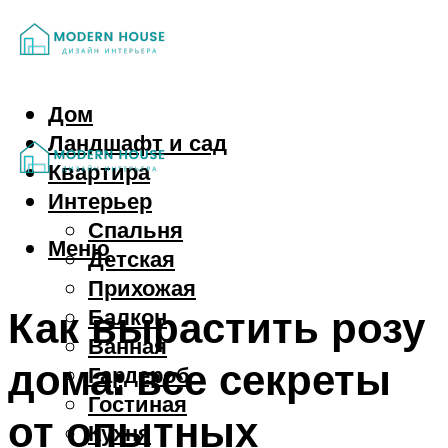
Дом
Ландшафт и сад
Квартира
Интерьер
Спальня
Меню
Детская
Прихожая
Как вырастить розу
Балкон
Ванная
дома: все секреты
Гардероб
Гостиная
от опытных
Кухня