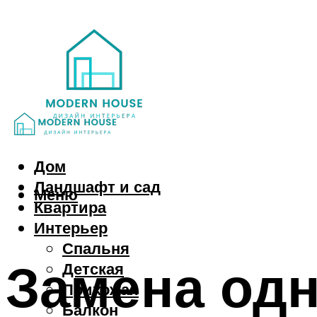
Дом
Ландшафт и сад
Меню
Квартира
Интерьер
Спальня
Замена од
Детская
Прихожая
Балкон