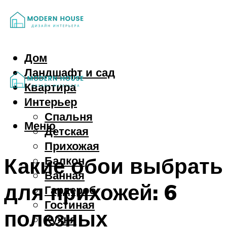
Дом
Ландшафт и сад
Квартира
Интерьер
Спальня
Меню
Детская
Прихожая
Какие обои выбрать
Балкон
Ванная
для прихожей: 6
Гардероб
Гостиная
полезных
Кухня