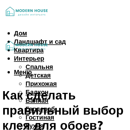
Дом
Ландшафт и сад
Квартира
Интерьер
Спальня
Меню
Детская
Прихожая
Как сделать
Балкон
Ванная
правильный выбор
Гардероб
Гостиная
клея для обоев?
Кухня