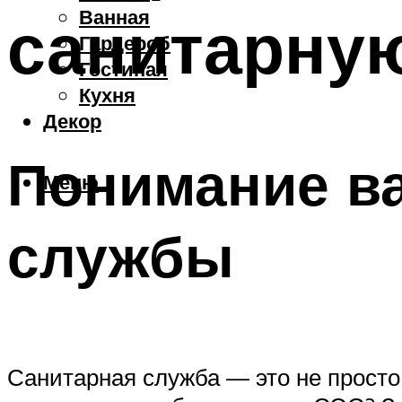
Ванная
санитарну
Гардероб
Гостиная
Кухня
Декор
Понимание в
Меню
службы
Санитарная служба — это не просто