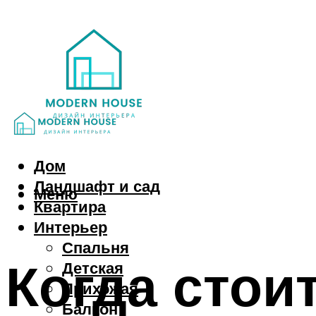
Дом
Ландшафт и сад
Меню
Квартира
Интерьер
Спальня
Когда стои
Детская
Прихожая
Балкон