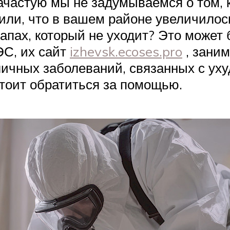
частую мы не задумываемся о том, к
или, что в вашем районе увеличилось
пах, который не уходит? Это может 
С, их сайт
izhevsk.ecoses.pro
, заним
личных заболеваний, связанных с ух
стоит обратиться за помощью.