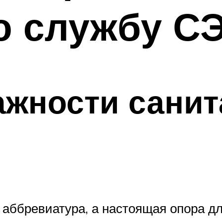
ю службу С
ажности санит
 аббревиатура, а настоящая опора дл