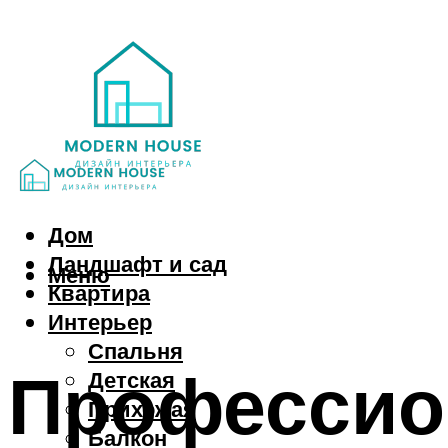
Дом
Ландшафт и сад
Меню
Квартира
Интерьер
Спальня
Профессио
Детская
Прихожая
Балкон