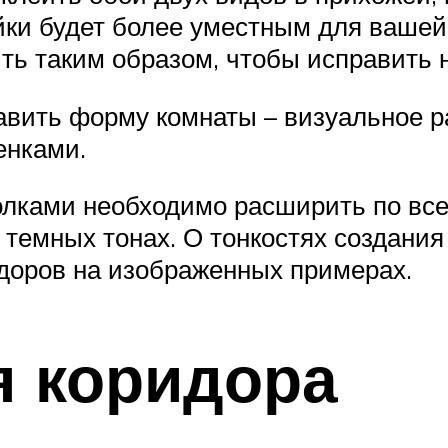
йки будет более уместным для вашей
ть таким образом, чтобы исправить 
авить форму комнаты – визуальное р
енками.
олками необходимо расширить по все
 темных тонах. О тонкостях создани
идоров на изображенных примерах.
я коридора