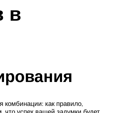
 в
ирования
я комбинации: как правило,
, что успех вашей задумки будет