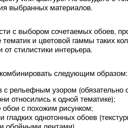
ния выбранных материалов.
ости с выбором сочетаемых обоев, п
е тематик и цветовой гаммы таких ко
 от стилистики интерьера.
скомбинировать следующим образом:
в с рельефным узором (обязательно 
ни относились к одной тематике);
е обои с похожим рисунком;
и гладких однотонных обоев (тексту
ли обойными лентами).