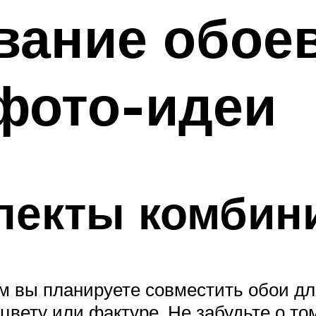
вание обоев
фото-идеи
пекты комбин
м вы планируете совместить обои дл
вету или фактуре. Не забудьте о том