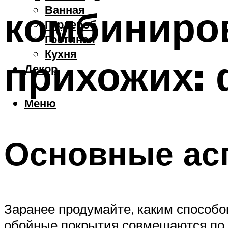
Ванная
комбиниро
Гардероб
Гостиная
Кухня
прихожих: 
Декор
Меню
Основные ас
Заранее продумайте, каким способо
обойные покрытия совмещаются по ц