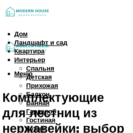
Дом
Ландшафт и сад
Квартира
Интерьер
Спальня
Меню
Детская
Прихожая
Комплектующие
Балкон
Ванная
для лестниц из
Гардероб
Гостиная
нержавейки: выбор
Кухня