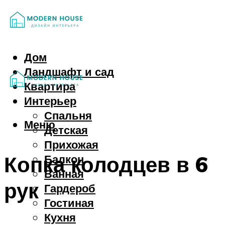
Дом
Ландшафт и сад
Квартира
Интерьер
Спальня
Меню
Детская
Прихожая
Копка колодцев в 6
Балкон
Ванная
рук
Гардероб
Гостиная
Кухня