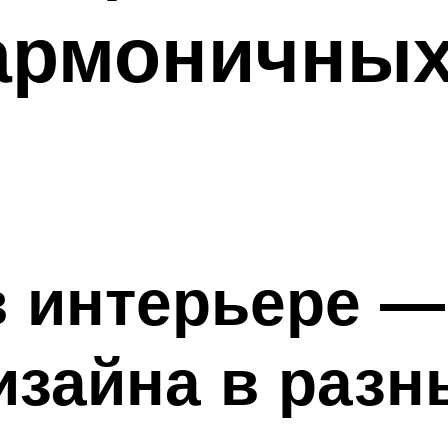
армоничных
в интерьере —
зайна в разн