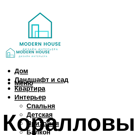
Дом
Ландшафт и сад
Меню
Квартира
Интерьер
Спальня
Коралловый
Детская
Прихожая
Балкон