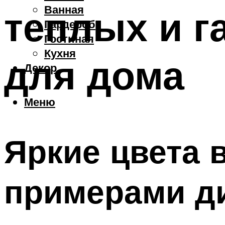
Ванная
теплых и г
Гардероб
Гостиная
Кухня
для дома
Декор
Меню
Яркие цвета 
примерами ди