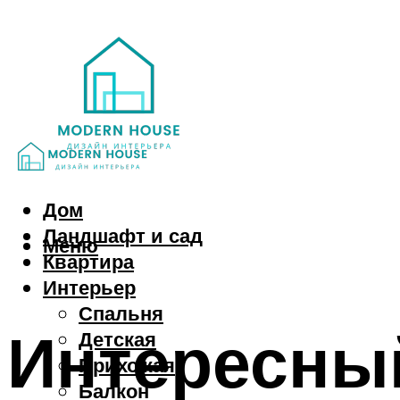
Дом
Ландшафт и сад
Меню
Квартира
Интерьер
Спальня
Интересный
Детская
Прихожая
Балкон