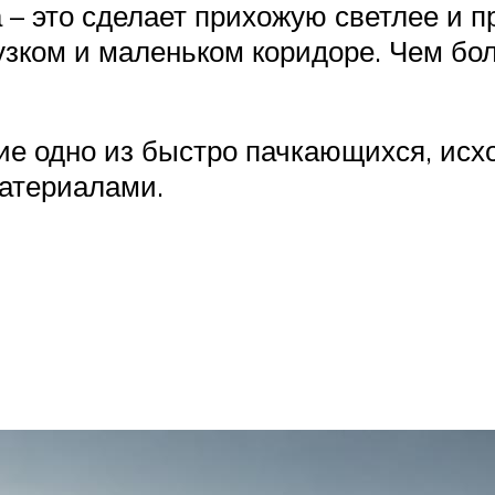
– это сделает прихожую светлее и п
узком и маленьком коридоре. Чем бол
е одно из быстро пачкающихся, исход
атериалами.