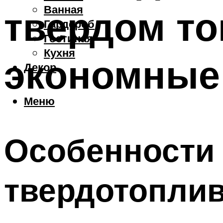
Ванная
твердом то
Гардероб
Гостиная
Кухня
экономные
Декор
Меню
Особенности
твердотопли