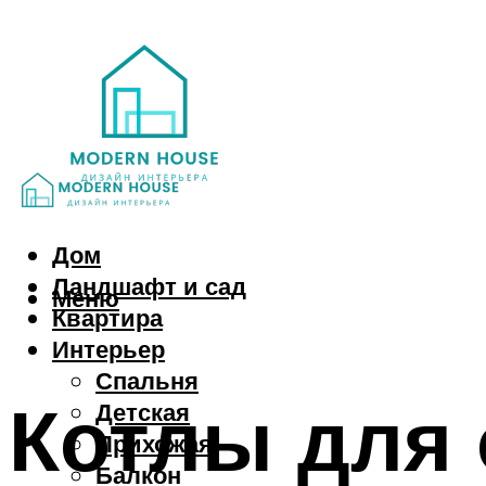
Дом
Ландшафт и сад
Меню
Квартира
Интерьер
Спальня
Котлы для 
Детская
Прихожая
Балкон