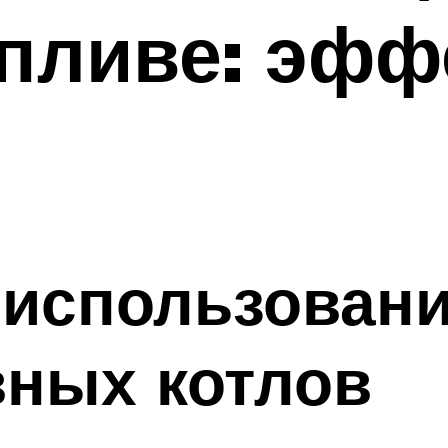
пливе: эфф
 использован
вных котлов