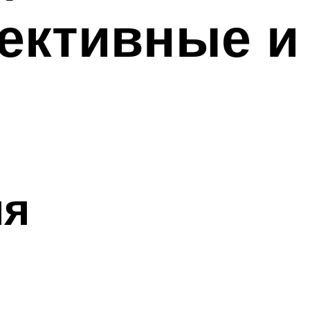
ективные и
ия