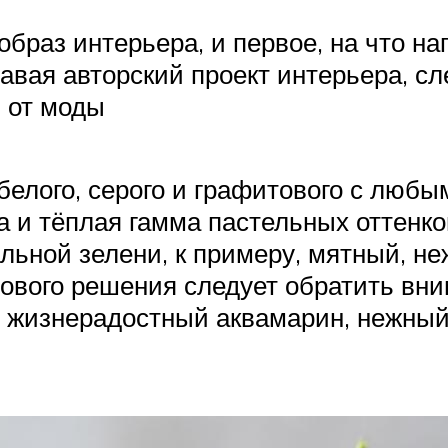
браз интерьера, и первое, на что н
авая авторский проект интерьера, сл
ь от моды
белого, серого и графитового с люб
 и тёплая гамма пастельных оттенков
альной зелени, к примеру, мятный, 
ового решения следует обратить вн
к, жизнерадостный аквамарин, нежный