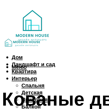
Дом
Ландшафт и сад
Меню
Квартира
Интерьер
Спальня
Кованые дв
Детская
Прихожая
Балкон