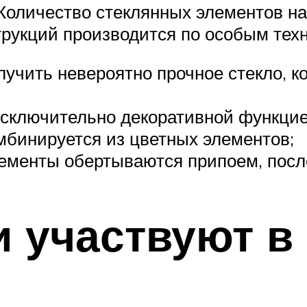
Количество стеклянных элементов на
трукций производится по особым тех
учить невероятно прочное стекло, к
исключительно декоративной функци
омбинируется из цветных элементов;
ементы обертываются припоем, после
и участвуют в