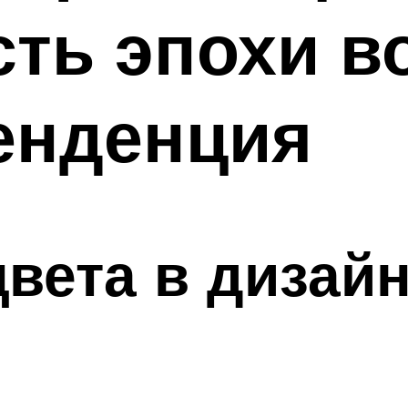
сть эпохи в
енденция
вета в дизай