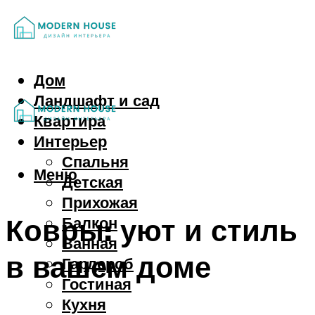
Дом
Ландшафт и сад
Квартира
Интерьер
Спальня
Меню
Детская
Прихожая
Ковры: уют и стиль
Балкон
Ванная
в вашем доме
Гардероб
Гостиная
Кухня