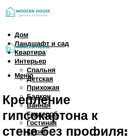
Дом
Ландшафт и сад
Квартира
Интерьер
Спальня
Меню
Детская
Прихожая
Крепление
Балкон
Ванная
гипсокартона к
Гардероб
Гостиная
стене без профиля:
Кухня