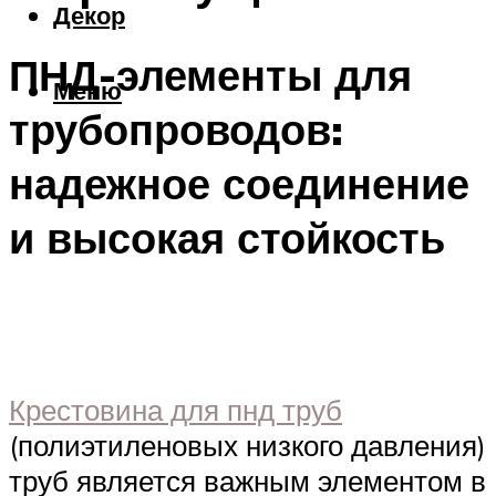
Декор
ПНД-элементы для
Меню
трубопроводов:
надежное соединение
и высокая стойкость
Крестовина для пнд труб
(полиэтиленовых низкого давления)
труб является важным элементом в