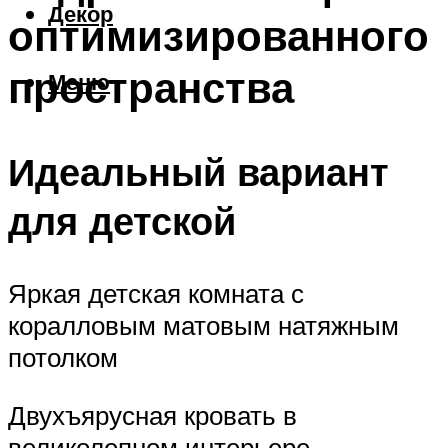
Декор
оптимизированного
пространства
Меню
Идеальный вариант
для детской
Яркая детская комната с
коралловым матовым натяжным
потолком
Двухъярусная кровать в
великолепном интерьере