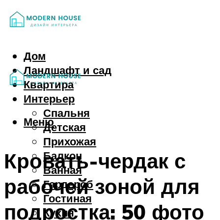
Дом
Ландшафт и сад
Квартира
Интерьер
Спальня
Меню
Детская
Прихожая
Кровать-чердак с
Балкон
Ванная
рабочей зоной для
Гардероб
Гостиная
подростка: 50 фото
Кухня