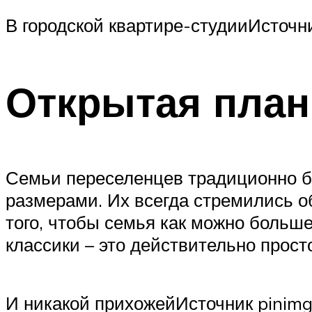
В городской квартире-студииИсточни
Открытая план
Семьи переселенцев традиционно б
размерами. Их всегда стремились о
того, чтобы семья как можно больш
классики – это действительно про
И никакой прихожейИсточник pinim