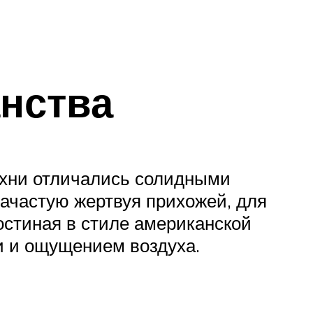
нства
ухни отличались солидными
зачастую жертвуя прихожей, для
остиная в стиле американской
и и ощущением воздуха.