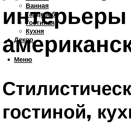
Ванная
интерьеры
Гардероб
Гостиная
Кухня
американск
Декор
Меню
Стилистическ
гостиной, ку