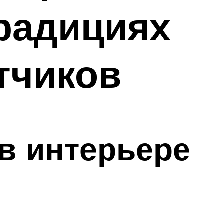
радициях
тчиков
в интерьере