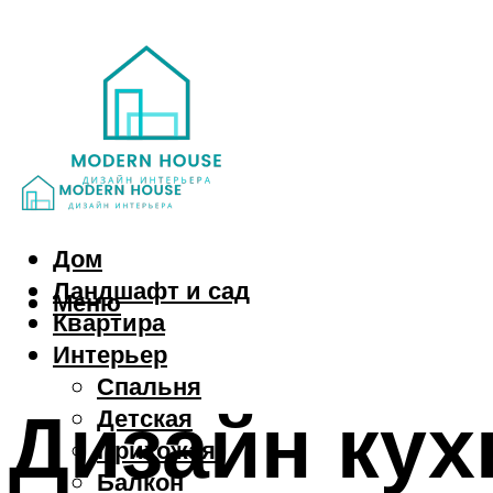
Дом
Ландшафт и сад
Меню
Квартира
Интерьер
Спальня
Дизайн кух
Детская
Прихожая
Балкон