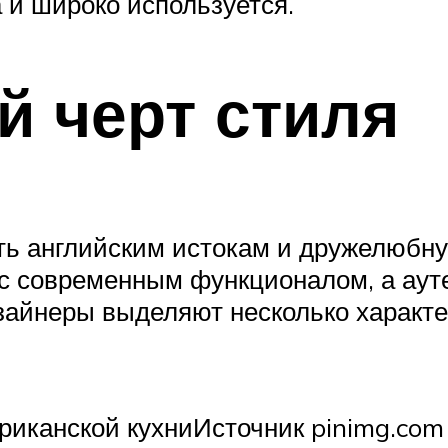
 и широко используется.
й черт стиля
сть английским истокам и дружелюб
н с современным функционалом, а а
зайнеры выделяют несколько характе
риканской кухниИсточник pinimg.com