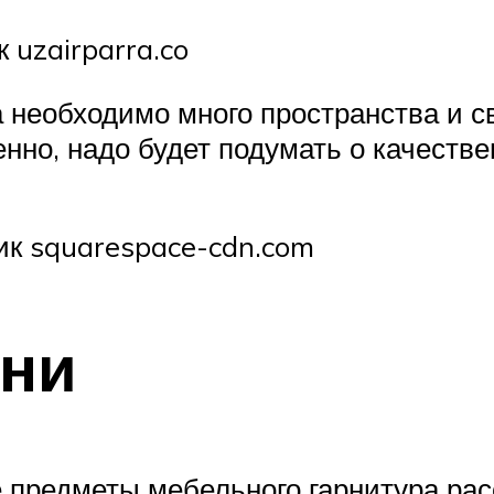
 uzairparra.co
 необходимо много пространства и с
енно, надо будет подумать о качест
ик squarespace-cdn.com
хни
 предметы мебельного гарнитура рас