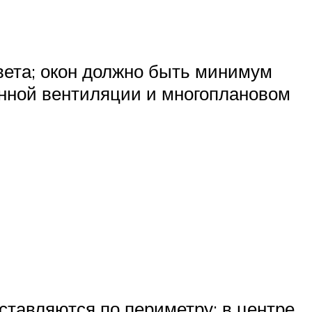
вета; окон должно быть минимум
венной вентиляции и многоплановом
ставляются по периметру; в центре