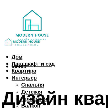
Дом
Ландшафт и сад
Меню
Квартира
Интерьер
Спальня
Дизайн ква
Детская
Прихожая
Балкон