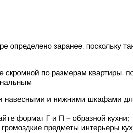
ре определено заранее, поскольку т
же скромной по размерам квартиры, п
ональным
и навесными и нижними шкафами дл
йте формат Г и П – образной кухни;
 громоздкие предметы интерьеры кух