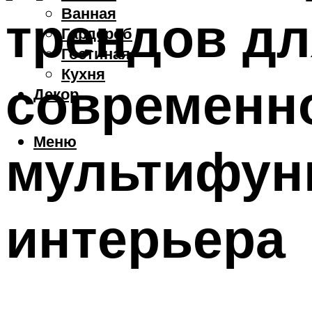
Ванная
трендов дл
Гардероб
Гостиная
Кухня
современно
Декор
Меню
мультифун
интерьера