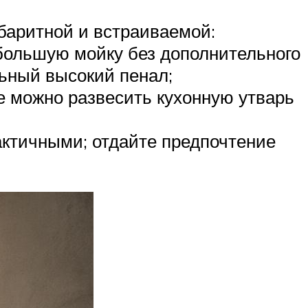
баритной и встраиваемой:
большую мойку без дополнительного
льный высокий пенал;
е можно развесить кухонную утварь
актичными; отдайте предпочтение