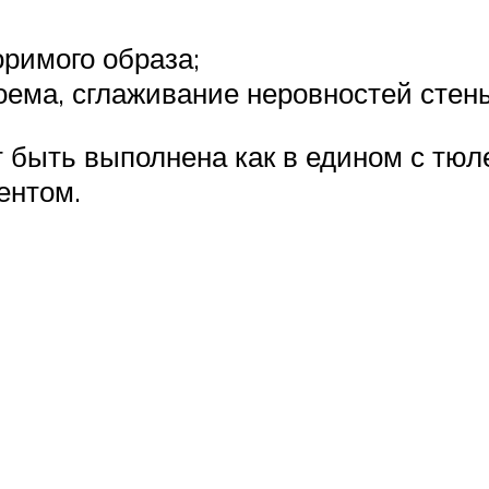
оримого образа;
оема, сглаживание неровностей стены
 быть выполнена как в едином с тюле
ентом.
ы