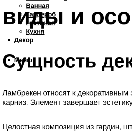
Ванная
виды и ос
Гардероб
Гостиная
Кухня
Декор
Сущность дек
Меню
Ламбрекен относят к декоративным 
карниз. Элемент завершает эстетику
Целостная композиция из гардин, ш