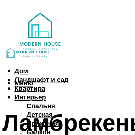
Дом
Ландшафт и сад
Меню
Квартира
Интерьер
Спальня
Ламбрекены
Детская
Прихожая
Балкон