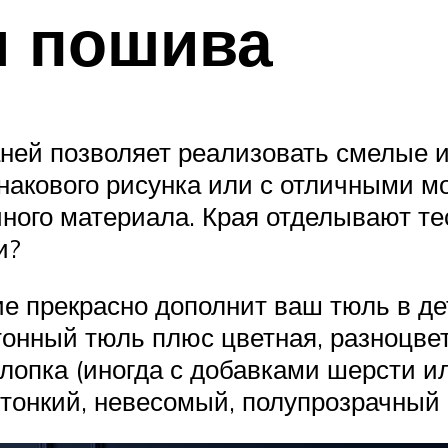
я пошива
ней позволяет реализовать смелые и
накового рисунка или с отличными м
чного материала. Края отделывают т
и?
 прекрасно дополнит ваш тюль в детс
онный тюль плюс цветная, разноцветн
лопка (иногда с добавками шерсти и
т тонкий, невесомый, полупрозрачный