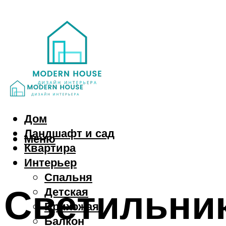
Дом
Ландшафт и сад
Меню
Квартира
Интерьер
Спальня
Светильник
Детская
Прихожая
Балкон