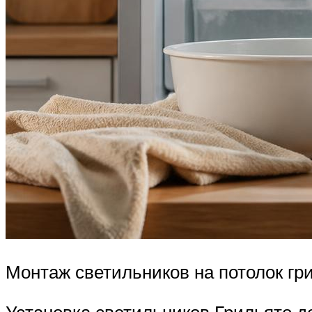
Монтаж светильников на потолок гр
Установка светильников Грильято д