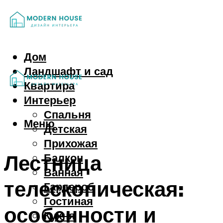
Дом
Ландшафт и сад
Квартира
Интерьер
Спальня
Меню
Детская
Прихожая
Лестница
Балкон
Ванная
телескопическая:
Гардероб
Гостиная
особенности и
Кухня