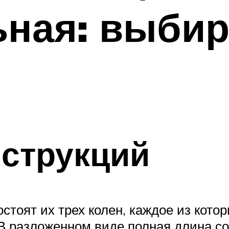
ная: выбир
струкций
оят их трех колен, каждое из которы
 В разложенном виде полная длина с