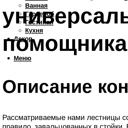
Ванная
универсаль
Гардероб
Гостиная
Кухня
помощника
Декор
Меню
Описание кон
Рассматриваемые нами лестницы сост
правило, завальцованных в стойки.