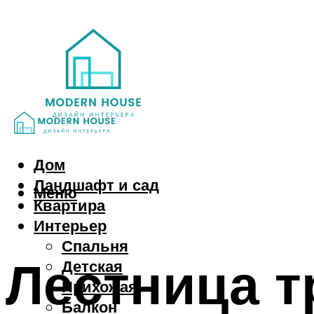
Дом
Ландшафт и сад
Меню
Квартира
Интерьер
Спальня
Лестница т
Детская
Прихожая
Балкон