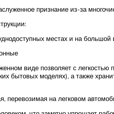
аслуженное признание из-за многочи
трукции:
уднодоступных местах и на большой 
ионные
женном виде позволяет с легкостью п
ких бытовых моделях), а также храни
я, перевозимая на легковом автомо
ловеком, что заметно упрощает рабоч