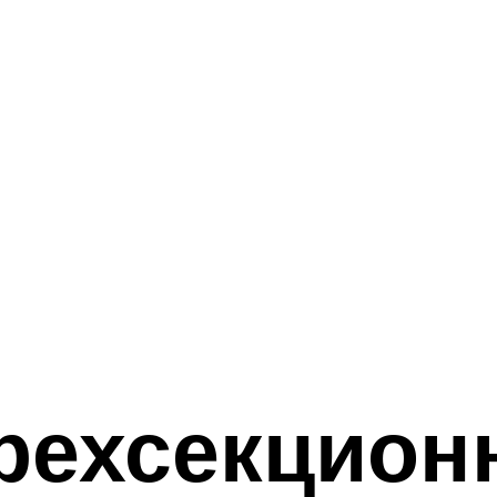
рехсекцион