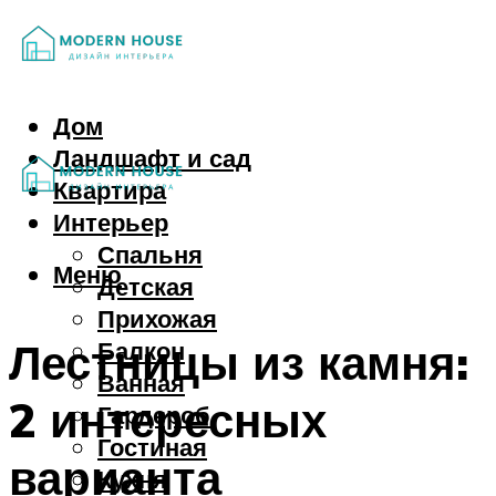
Дом
Ландшафт и сад
Квартира
Интерьер
Спальня
Меню
Детская
Прихожая
Лестницы из камня:
Балкон
Ванная
2 интересных
Гардероб
Гостиная
варианта
Кухня