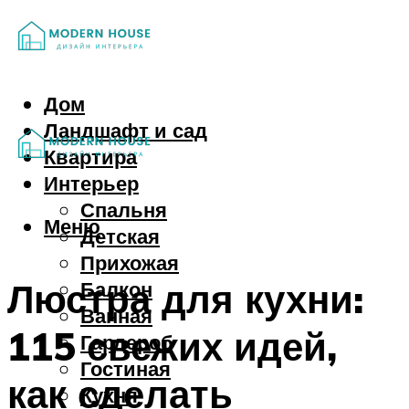
Дом
Ландшафт и сад
Квартира
Интерьер
Спальня
Меню
Детская
Прихожая
Люстра для кухни:
Балкон
Ванная
115 свежих идей,
Гардероб
Гостиная
как сделать
Кухня