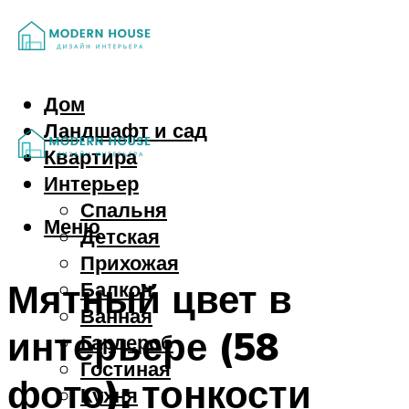
Дом
Ландшафт и сад
Квартира
Интерьер
Спальня
Меню
Детская
Прихожая
Мятный цвет в
Балкон
Ванная
интерьере (58
Гардероб
Гостиная
фото): тонкости
Кухня