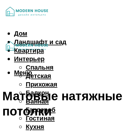
Дом
Ландшафт и сад
Квартира
Интерьер
Спальня
Меню
Детская
Прихожая
Матовые натяжные
Балкон
Ванная
потолки
Гардероб
Гостиная
Кухня