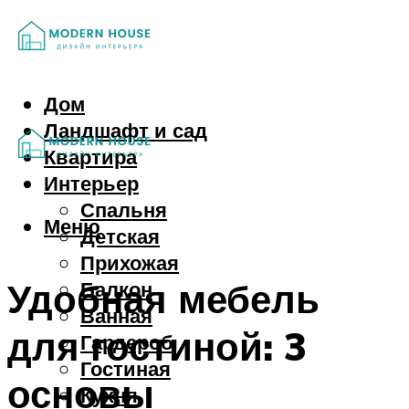
Дом
Ландшафт и сад
Квартира
Интерьер
Спальня
Меню
Детская
Прихожая
Удобная мебель
Балкон
Ванная
для гостиной: 3
Гардероб
Гостиная
основы
Кухня