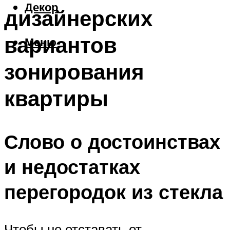
Декор
дизайнерских
вариантов
Меню
зонирования
квартиры
Слово о достоинствах
и недостатках
перегородок из стекла
Чтобы не отставать от