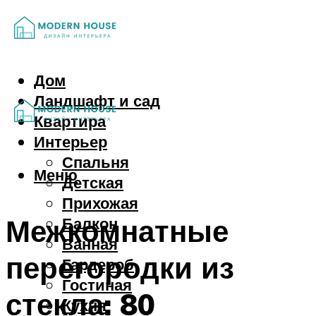
Дом
Ландшафт и сад
Квартира
Интерьер
Спальня
Меню
Детская
Прихожая
Межкомнатные
Балкон
Ванная
перегородки из
Гардероб
Гостиная
стекла: 80
Кухня