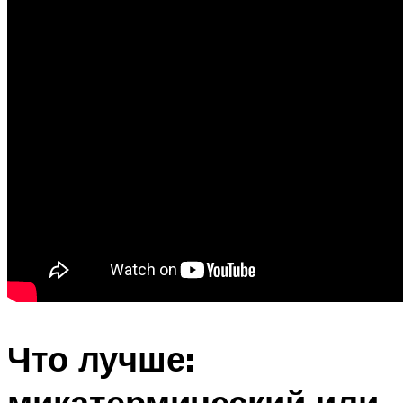
Что лучше:
микатермический или