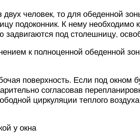
з двух человек, то для обеденной зо
цу подоконник. К нему необходимо к
ю задвигаются под столешницу, осво
нением к полноценной обеденной зо
бочая поверхность. Если под окном 
дварительно согласовав перепланиро
вободной циркуляции теплого воздух
кой у окна