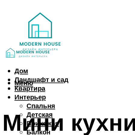
Дом
Ландшафт и сад
Меню
Квартира
Интерьер
Спальня
Мини кухн
Детская
Прихожая
Балкон