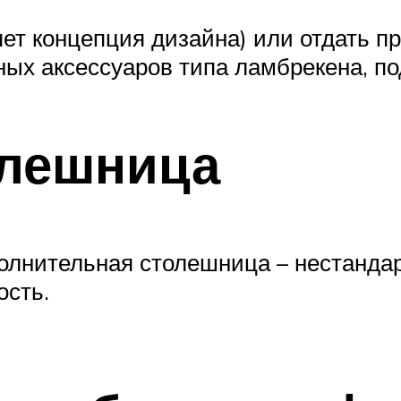
яет концепция дизайна) или отдать 
х аксессуаров типа ламбрекена, под
олешница
лнительная столешница – нестанда
ость.